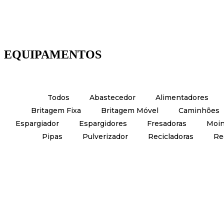
EQUIPAMENTOS
Todos
Abastecedor
Alimentadores
Britagem Fixa
Britagem Móvel
Caminhões
Espargiador
Espargidores
Fresadoras
Moi
Pipas
Pulverizador
Recicladoras
Re
Moinho Pendular Raymond mod. MTM 036 de 3 pêndu