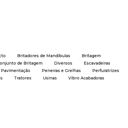
cto
Britadores de Mandíbulas
Britagem
onjunto de Britagem
Diversos
Escavadeiras
Pavimentação
Peneiras e Grelhas
Perfuratrizes
es
Tratores
Usinas
Vibro Acabadoras
Peneiras 
, filtro de mangas, painel elétrico e periféricos.
Britadore