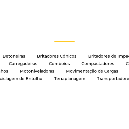
Betoneiras
Britadores Cônicos
Britadores de Impa
Carregadeiras
Comboios
Compactadores
C
nhos
Motoniveladoras
Movimentação de Cargas
ciclagem de Entulho
Terraplanagem
Transportador
los, completo c/ exaustor, ciclone, silo de abastecimento