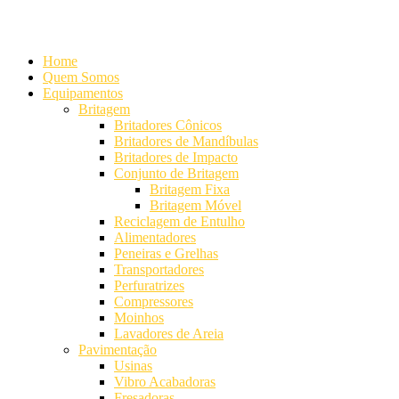
Alameda Mamoré, 911 Conj. 104 - Alphaville Comercial
+55 (11) 42
Home
Quem Somos
Equipamentos
Britagem
Britadores Cônicos
Britadores de Mandíbulas
Britadores de Impacto
Conjunto de Britagem
Britagem Fixa
Britagem Móvel
Reciclagem de Entulho
Alimentadores
Peneiras e Grelhas
Transportadores
Perfuratrizes
Compressores
Moinhos
Lavadores de Areia
Pavimentação
Usinas
Vibro Acabadoras
Fresadoras