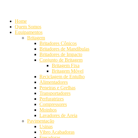
Alameda Mamoré, 911 Conj. 104 - Alphaville Comercial
+55 (11) 42
Home
Quem Somos
Equipamentos
Britagem
Britadores Cônicos
Britadores de Mandíbulas
Britadores de Impacto
Conjunto de Britagem
Britagem Fixa
Britagem Móvel
Reciclagem de Entulho
Alimentadores
Peneiras e Grelhas
Transportadores
Perfuratrizes
Compressores
Moinhos
Lavadores de Areia
Pavimentação
Usinas
Vibro Acabadoras
Fresadoras