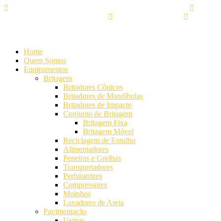
Alameda Mamoré, 911 Conj. 104 - Alphaville Comercial
+55
(11) 4208-7300 | (11) 4208-7354
+55 (11) 98254-7333
Lista de
Equipamentos de Mineração
Home
Quem Somos
Equipamentos
Britagem
Britadores Cônicos
Britadores de Mandíbulas
Britadores de Impacto
Conjunto de Britagem
Britagem Fixa
Britagem Móvel
Reciclagem de Entulho
Alimentadores
Peneiras e Grelhas
Transportadores
Perfuratrizes
Compressores
Moinhos
Lavadores de Areia
Pavimentação
Usinas