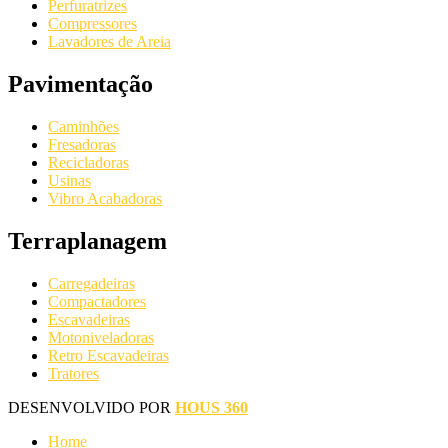
Perfuratrizes
Compressores
Lavadores de Areia
Pavimentação
Caminhões
Fresadoras
Recicladoras
Usinas
Vibro Acabadoras
Terraplanagem
Carregadeiras
Compactadores
Escavadeiras
Motoniveladoras
Retro Escavadeiras
Tratores
DESENVOLVIDO POR
HOUS 360
Home