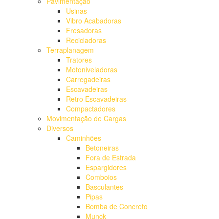
Pavimentação
Usinas
Vibro Acabadoras
Fresadoras
Recicladoras
Terraplanagem
Tratores
Motoniveladoras
Carregadeiras
Escavadeiras
Retro Escavadeiras
Compactadores
Movimentação de Cargas
Diversos
Caminhões
Betoneiras
Fora de Estrada
Espargidores
Comboios
Basculantes
Pipas
Bomba de Concreto
Munck