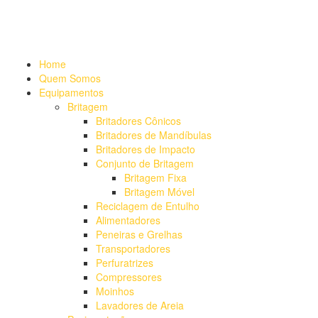
Alameda Mamoré, 911 Conj. 104 - Alphaville Comercial
+55 (11)
4208-7300 | (11) 4208-7354
+55 (11) 98254-7333
Lista de
Equipamentos de Mineração
Home
Quem Somos
Equipamentos
Britagem
Britadores Cônicos
Britadores de Mandíbulas
Britadores de Impacto
Conjunto de Britagem
Britagem Fixa
Britagem Móvel
Reciclagem de Entulho
Alimentadores
Peneiras e Grelhas
Transportadores
Perfuratrizes
Compressores
Moinhos
Lavadores de Areia