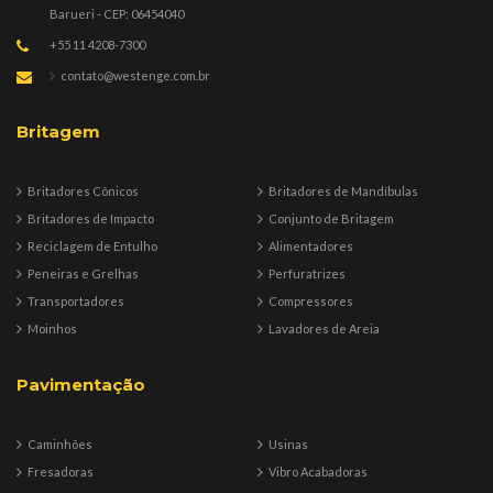
Barueri - CEP: 06454040
+55 11 4208-7300
contato@westenge.com.br
Britagem
Britadores Cônicos
Britadores de Mandíbulas
Britadores de Impacto
Conjunto de Britagem
Reciclagem de Entulho
Alimentadores
Peneiras e Grelhas
Perfuratrizes
Transportadores
Compressores
Moinhos
Lavadores de Areia
Pavimentação
Caminhões
Usinas
Fresadoras
Vibro Acabadoras