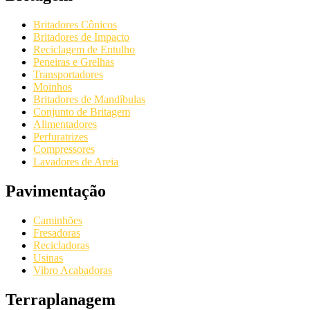
Britadores Cônicos
Britadores de Impacto
Reciclagem de Entulho
Peneiras e Grelhas
Transportadores
Moinhos
Britadores de Mandíbulas
Conjunto de Britagem
Alimentadores
Perfuratrizes
Compressores
Lavadores de Areia
Pavimentação
Caminhões
Fresadoras
Recicladoras
Usinas
Vibro Acabadoras
Terraplanagem