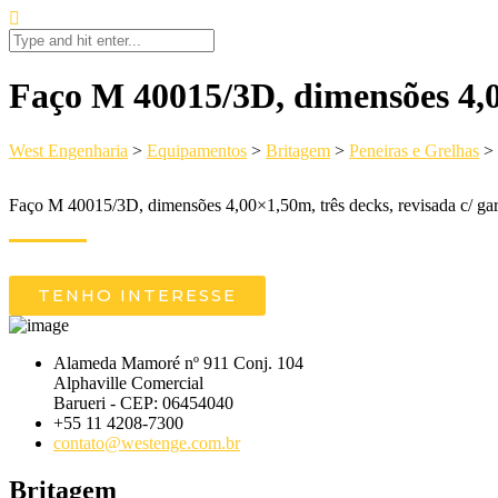
Faço M 40015/3D, dimensões 4,00
West Engenharia
>
Equipamentos
>
Britagem
>
Peneiras e Grelhas
>
Faço M 40015/3D, dimensões 4,00×1,50m, três decks, revisada c/ gara
TENHO INTERESSE
Alameda Mamoré nº 911 Conj. 104
Alphaville Comercial
Barueri - CEP: 06454040
+55 11 4208-7300
contato@westenge.com.br
Britagem