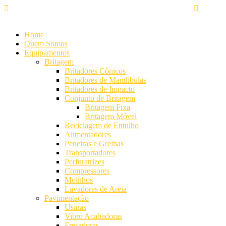
Alameda Mamoré, 911 Conj. 104 - Alphaville Comercial
+55 (11
Home
Quem Somos
Equipamentos
Britagem
Britadores Cônicos
Britadores de Mandíbulas
Britadores de Impacto
Conjunto de Britagem
Britagem Fixa
Britagem Móvel
Reciclagem de Entulho
Alimentadores
Peneiras e Grelhas
Transportadores
Perfuratrizes
Compressores
Moinhos
Lavadores de Areia
Pavimentação
Usinas
Vibro Acabadoras
Fresadoras