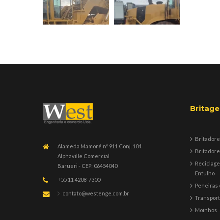
Britag
Britadore
Alameda Mamoré nº 911 Conj. 104
Britadore
Alphaville Comercial
Reciclag
Barueri - CEP: 06454040
Entulho
+55 11 4208-7300
Peneiras 
contato@westenge.com.br
Transpor
Moinhos