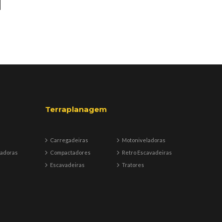
Terraplanagem
Carregadeiras
Motoniveladoras
badoras
Compactadores
Retro Escavadeiras
Escavadeiras
Tratores