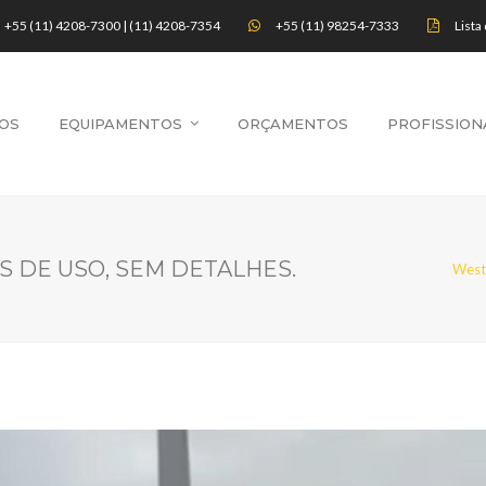
+55 (11) 4208-7300 | (11) 4208-7354
+55 (11) 98254-7333
Lista
OS
EQUIPAMENTOS
ORÇAMENTOS
PROFISSION
 HS DE USO, SEM DETALHES.
West