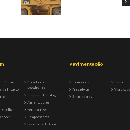
em
Pavimentação
s Cônicos
Britadores de
Caminhões
Usinas
Mandíbulas
s de Impacto
Fresadoras
Vibro Aca
Conjunto de Britagem
em de
Recicladoras
Alimentadores
e Grelhas
Perfuratrizes
tadores
Compressores
Lavadores de Areia