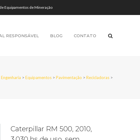
 de Equipamentos de Mineração
AL RESPONSÁVEL
BLOG
CONTATO
 Engenharia
>
Equipamentos
>
Pavimentação
>
Recicladoras
>
Caterpillar RM 500, 2010,
3.030 hs de uso, sem