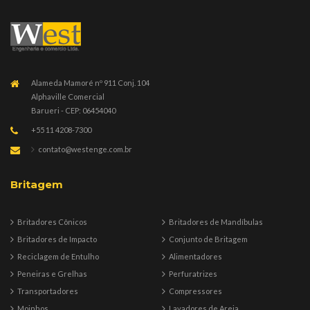
Alameda Mamoré nº 911 Conj. 104
Alphaville Comercial
Barueri - CEP: 06454040
+55 11 4208-7300
contato@westenge.com.br
Britagem
Britadores Cônicos
Britadores de Mandíbulas
Britadores de Impacto
Conjunto de Britagem
Reciclagem de Entulho
Alimentadores
Peneiras e Grelhas
Perfuratrizes
Transportadores
Compressores
Moinhos
Lavadores de Areia