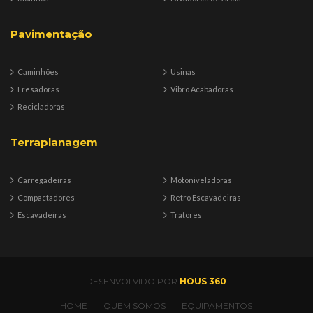
Pavimentação
Caminhões
Usinas
Fresadoras
Vibro Acabadoras
Recicladoras
Terraplanagem
Carregadeiras
Motoniveladoras
Compactadores
Retro Escavadeiras
Escavadeiras
Tratores
DESENVOLVIDO POR
HOUS 360
HOME
QUEM SOMOS
EQUIPAMENTOS