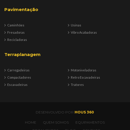
Pavimentação
Caminhões
Usinas
Fresadoras
Vibro Acabadoras
Recicladoras
Terraplanagem
Carregadeiras
Motoniveladoras
Compactadores
Retro Escavadeiras
Escavadeiras
Tratores
DESENVOLVIDO POR
HOUS 360
HOME
QUEM SOMOS
EQUIPAMENTOS