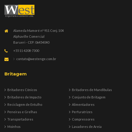
Alameda Mamoré nº 911 Conj. 104
Alphaville Comercial
Barueri - CEP: 06454040
+55 11 4208-7300
contato@westenge.com.br
Britagem
Britadores Cônicos
Britadores de Mandíbulas
Britadores de Impacto
Conjunto de Britagem
Reciclagem de Entulho
Alimentadores
Peneiras e Grelhas
Perfuratrizes
Transportadores
Compressores
Moinhos
Lavadores de Areia