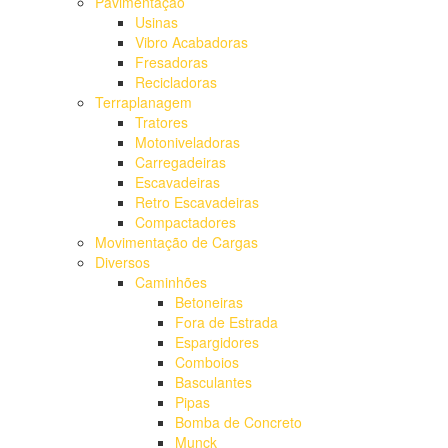
Pavimentação
Usinas
Vibro Acabadoras
Fresadoras
Recicladoras
Terraplanagem
Tratores
Motoniveladoras
Carregadeiras
Escavadeiras
Retro Escavadeiras
Compactadores
Movimentação de Cargas
Diversos
Caminhões
Betoneiras
Fora de Estrada
Espargidores
Comboios
Basculantes
Pipas
Bomba de Concreto
Munck