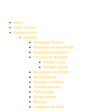
Alameda Mamoré, 911 Conj. 104 - Alphaville Comercial
+55 (11)
4208-7300 | (11) 4208-7354
+55 (11) 98254-7333
Lista de
Equipamentos de Mineração
Home
Quem Somos
Equipamentos
Britagem
Britadores Cônicos
Britadores de Mandíbulas
Britadores de Impacto
Conjunto de Britagem
Britagem Fixa
Britagem Móvel
Reciclagem de Entulho
Alimentadores
Peneiras e Grelhas
Transportadores
Perfuratrizes
Compressores
Moinhos
Lavadores de Areia