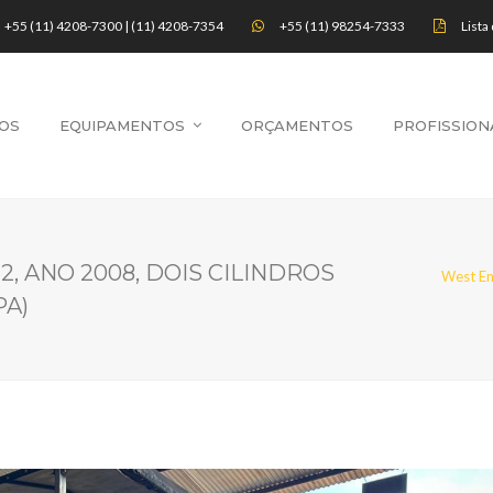
+55 (11) 4208-7300 | (11) 4208-7354
+55 (11) 98254-7333
Lista
OS
EQUIPAMENTOS
ORÇAMENTOS
PROFISSION
, ANO 2008, DOIS CILINDROS
West En
PA)