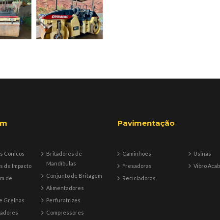
em
Pavimentação
s Cônicos
Britadores de
Caminhões
Usinas
Mandíbulas
s de Impacto
Fresadoras
Vibro Aca
Conjunto de Britagem
em de
Recicladoras
Alimentadores
e Grelhas
Perfuratrizes
tadores
Compressores