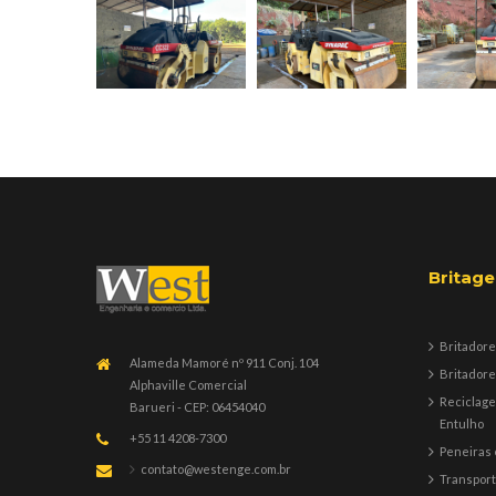
Britag
Britadore
Alameda Mamoré nº 911 Conj. 104
Britadore
Alphaville Comercial
Reciclag
Barueri - CEP: 06454040
Entulho
+55 11 4208-7300
Peneiras 
contato@westenge.com.br
Transpor