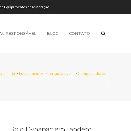
 de Equipamentos de Mineração
AL RESPONSÁVEL
BLOG
CONTATO
genharia
>
Equipamentos
>
Terraplanagem
>
Compactadores
>
Rolo Dynapac em tandem