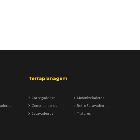
Terraplanagem
Carregadeiras
Motoniveladoras
badoras
Compactadores
Retro Escavadeiras
Escavadeiras
Tratores