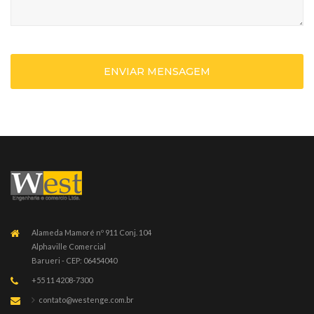
Alameda Mamoré nº 911 Conj. 104
Alphaville Comercial
Barueri - CEP: 06454040
+55 11 4208-7300
contato@westenge.com.br