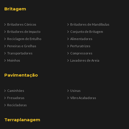
Britagem
Britadores Cônicos
Britadores de Mandíbulas
Britadores de Impacto
Conjunto de Britagem
Reciclagem de Entulho
Alimentadores
Peneiras e Grelhas
Perfuratrizes
Transportadores
Compressores
Moinhos
Lavadores de Areia
Pavimentação
Caminhões
Usinas
Fresadoras
Vibro Acabadoras
Recicladoras
Terraplanagem