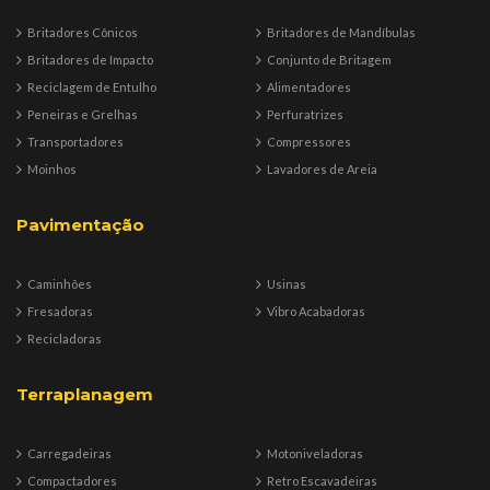
Britadores Cônicos
Britadores de Mandíbulas
Britadores de Impacto
Conjunto de Britagem
Reciclagem de Entulho
Alimentadores
Peneiras e Grelhas
Perfuratrizes
Transportadores
Compressores
Moinhos
Lavadores de Areia
Pavimentação
Caminhões
Usinas
Fresadoras
Vibro Acabadoras
Recicladoras
Terraplanagem
Carregadeiras
Motoniveladoras
Compactadores
Retro Escavadeiras