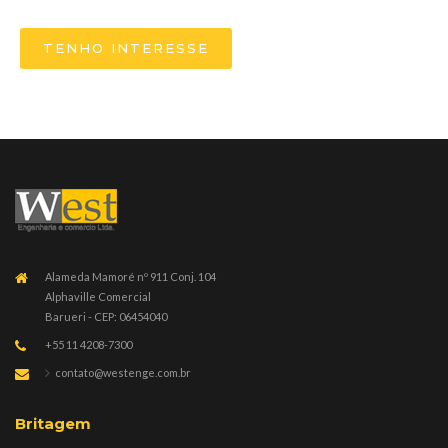
TENHO INTERESSE
Alameda Mamoré nº 911 Conj. 104
Alphaville Comercial
Barueri - CEP: 06454040
+55 11 4208-7300
contato@westenge.com.br
Britagem