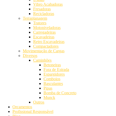
Vibro Acabadoras
Fresadoras
Recicladoras
Terraplanagem
Tratores
Motoniveladoras
Carregadeiras
Escavadeiras
Retro Escavadeiras
Compactadores
Movimentação de Cargas
Diversos
Caminhões
Betoneiras
Fora de Estrada
Espargidores
Comboios
Basculantes
Pipas
Bomba de Concreto
Munck
Outros
Orçamentos
Profissional Responsável