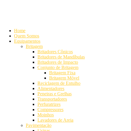
Alameda Mamoré, 911 Conj. 104 - Alphaville Comercial
+55 (11)
4208-7300 | (11) 4208-7354
+55 (11) 98254-7333
Lista de
Equipamentos de Mineração
Home
Quem Somos
Equipamentos
Britagem
Britadores Cônicos
Britadores de Mandíbulas
Britadores de Impacto
Conjunto de Britagem
Britagem Fixa
Britagem Móvel
Reciclagem de Entulho
Alimentadores
Peneiras e Grelhas
Transportadores
Perfuratrizes
Compressores
Moinhos
Lavadores de Areia
Pavimentação
Usinas