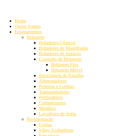
Alameda Mamoré, 911 Conj. 104 - Alphaville Comercial
+55 (11) 42
Home
Quem Somos
Equipamentos
Britagem
Britadores Cônicos
Britadores de Mandíbulas
Britadores de Impacto
Conjunto de Britagem
Britagem Fixa
Britagem Móvel
Reciclagem de Entulho
Alimentadores
Peneiras e Grelhas
Transportadores
Perfuratrizes
Compressores
Moinhos
Lavadores de Areia
Pavimentação
Usinas
Vibro Acabadoras
Fresadoras