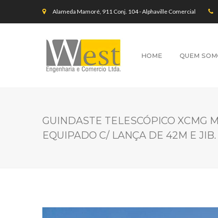
Alameda Mamoré, 911 Conj. 104 - Alphaville Comercial
HOME
QUEM SOM
GUINDASTE TELESCÓPICO XCMG MOD
EQUIPADO C/ LANÇA DE 42M E JIB.