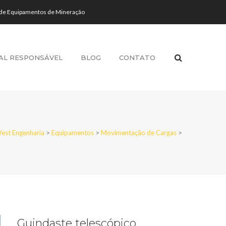
 de Equipamentos de Mineração
AL RESPONSÁVEL
BLOG
CONTATO
est Engenharia
>
Equipamentos
>
Movimentação de Cargas
>
Guindaste telescópico