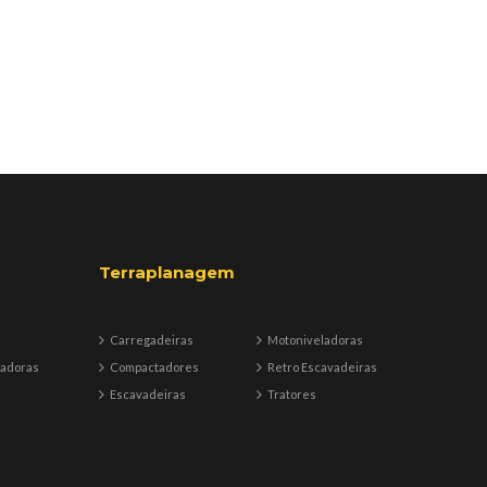
Terraplanagem
Carregadeiras
Motoniveladoras
badoras
Compactadores
Retro Escavadeiras
Escavadeiras
Tratores