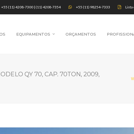
+55 (11) 4208-7300 | (11) 4208-7354
+55 (11) 98254-7333
Lista
OS
EQUIPAMENTOS
ORÇAMENTOS
PROFISSION
ELO QY 70, CAP. 70TON, 2009,
W