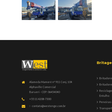
Britag
Britadore
Alameda Mamoré nº 911 Conj. 104
Britadore
Alphaville Comercial
Reciclag
Barueri - CEP: 06454040
Entulho
+55 11 4208-7300
Peneiras 
contato@westenge.com.br
Transpor