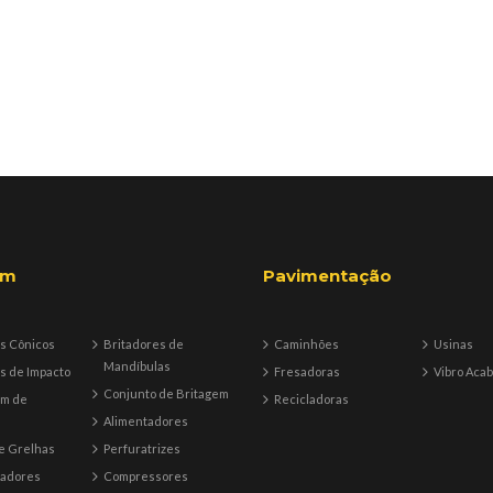
em
Pavimentação
s Cônicos
Britadores de
Caminhões
Usinas
Mandíbulas
s de Impacto
Fresadoras
Vibro Aca
Conjunto de Britagem
em de
Recicladoras
Alimentadores
e Grelhas
Perfuratrizes
tadores
Compressores