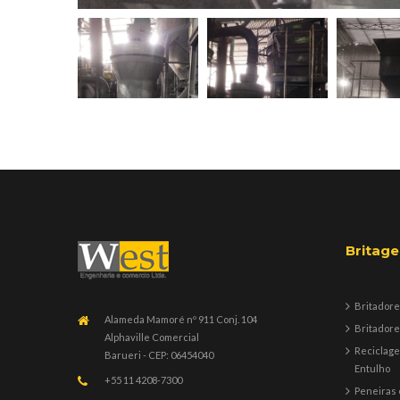
Britag
Britadore
Alameda Mamoré nº 911 Conj. 104
Britadore
Alphaville Comercial
Reciclag
Barueri - CEP: 06454040
Entulho
+55 11 4208-7300
Peneiras 