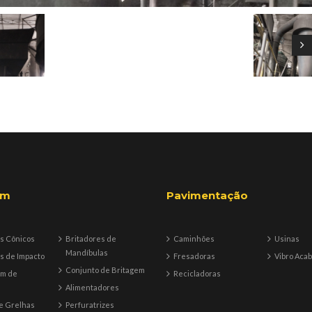
em
Pavimentação
s Cônicos
Britadores de
Caminhões
Usinas
Mandíbulas
s de Impacto
Fresadoras
Vibro Aca
Conjunto de Britagem
em de
Recicladoras
Alimentadores
e Grelhas
Perfuratrizes