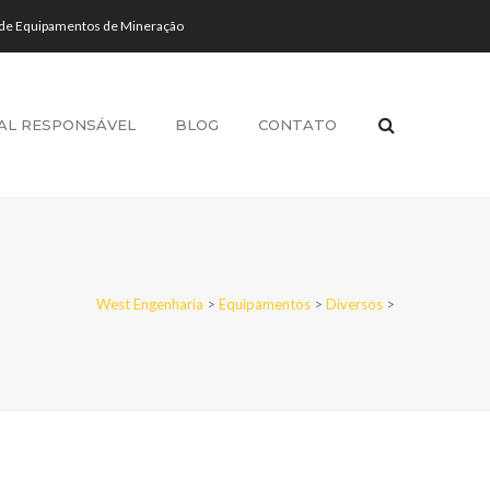
 de Equipamentos de Mineração
AL RESPONSÁVEL
BLOG
CONTATO
West Engenharia
>
Equipamentos
>
Diversos
>