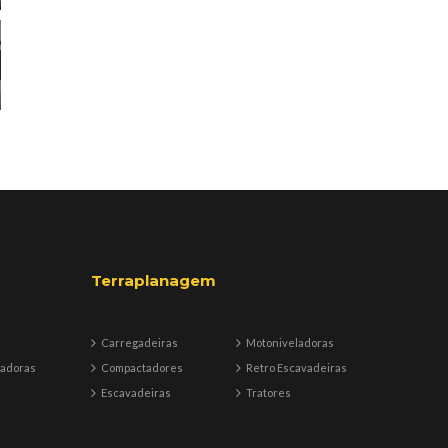
Terraplanagem
Carregadeiras
Motoniveladoras
badoras
Compactadores
Retro Escavadeiras
Escavadeiras
Tratores