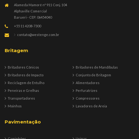
Alameda Mamoré nº 911 Conj. 104
Alphaville Comercial
Barueri - CEP: 06454040
+55 11 4208-7300
contato@westenge.com.br
Britagem
Britadores Cônicos
Britadores de Mandíbulas
Britadores de Impacto
Conjunto de Britagem
Reciclagem de Entulho
Alimentadores
Peneiras e Grelhas
Perfuratrizes
Transportadores
Compressores
Moinhos
Lavadores de Areia
Pavimentação
Caminhões
Usinas