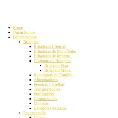
Alameda Mamoré, 911 Conj. 104 - Alphaville Comercial
+55 (11)
4208-7300 | (11) 4208-7354
+55 (11) 98254-7333
Lista de
Equipamentos de Mineração
Home
Quem Somos
Equipamentos
Britagem
Britadores Cônicos
Britadores de Mandíbulas
Britadores de Impacto
Conjunto de Britagem
Britagem Fixa
Britagem Móvel
Reciclagem de Entulho
Alimentadores
Peneiras e Grelhas
Transportadores
Perfuratrizes
Compressores
Moinhos
Lavadores de Areia
Pavimentação
Usinas