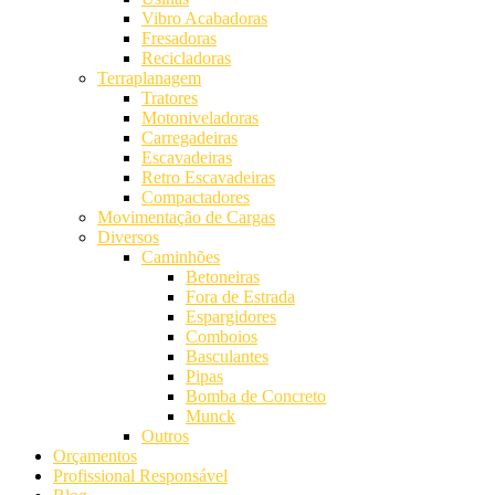
Vibro Acabadoras
Fresadoras
Recicladoras
Terraplanagem
Tratores
Motoniveladoras
Carregadeiras
Escavadeiras
Retro Escavadeiras
Compactadores
Movimentação de Cargas
Diversos
Caminhões
Betoneiras
Fora de Estrada
Espargidores
Comboios
Basculantes
Pipas
Bomba de Concreto
Munck
Outros
Orçamentos
Profissional Responsável