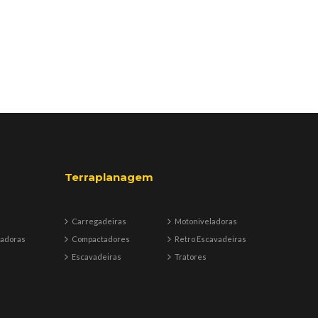
Terraplanagem
Carregadeiras
Motoniveladoras
badoras
Compactadores
Retro Escavadeiras
Escavadeiras
Tratores