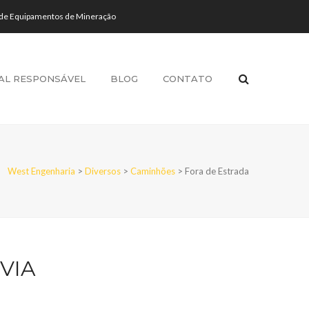
 de Equipamentos de Mineração
AL RESPONSÁVEL
BLOG
CONTATO
West Engenharia
>
Diversos
>
Caminhões
>
Fora de Estrada
VIA