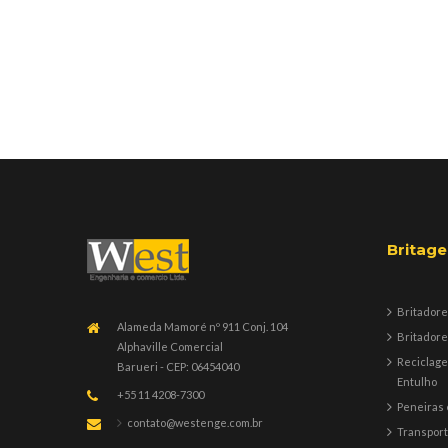
Britag
Britadore
Alameda Mamoré nº 911 Conj. 104
Britadore
Alphaville Comercial
Reciclag
Barueri - CEP: 06454040
Entulho
+55 11 4208-7300
Peneiras 
contato@westenge.com.br
Transpor