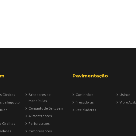
em
Pavimentação
s Cônicos
Britadores de
Caminhões
Usinas
Mandíbulas
s de Impacto
Fresadoras
Vibro Aca
Conjunto de Britagem
em de
Recicladoras
Alimentadores
e Grelhas
Perfuratrizes
tadores
Compressores