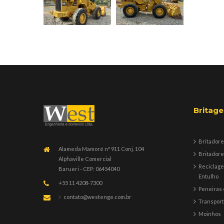
Britag
Britadore
Alameda Mamoré nº 911 Conj. 104
Britadore
Alphaville Comercial
Reciclag
Barueri - CEP: 06454040
Entulho
+55 11 4208-7300
Peneiras 
contato@westenge.com.br
Transpor
Moinhos