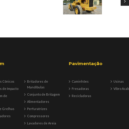
em
Pavimentação
s Cônicos
Britadores de
Caminhões
Usinas
Mandíbulas
s de Impacto
Fresadoras
Vibro Aca
Conjunto de Britagem
em de
Recicladoras
Alimentadores
e Grelhas
Perfuratrizes
tadores
Compressores
Lavadores de Areia