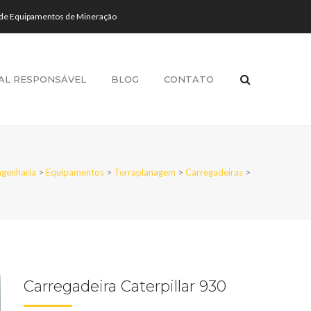
 de Equipamentos de Mineração
AL RESPONSÁVEL
BLOG
CONTATO
genharia
>
Equipamentos
>
Terraplanagem
>
Carregadeiras
>
Carregadeira Caterpillar 930