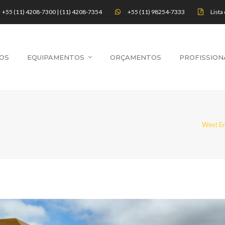
+55 (11) 4208-7300 | (11) 4208-7354
+55 (11) 98254-7333
Lista
OS
EQUIPAMENTOS
ORÇAMENTOS
PROFISSION
West En