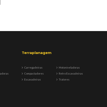
Terraplanagem
Carregadeiras
Motoniveladoras
badoras
Compactadores
Retro Escavadeiras
Escavadeiras
Tratores