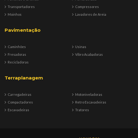
Transportadores
Compressores
Moinhos
Lavadores de Areia
Pavimentação
Caminhões
Usinas
Fresadoras
Vibro Acabadoras
Recicladoras
Terraplanagem
Carregadeiras
Motoniveladoras
Compactadores
Retro Escavadeiras
Escavadeiras
Tratores