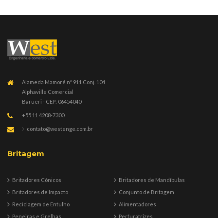
Alameda Mamoré nº 911 Conj. 104
Alphaville Comercial
Barueri - CEP: 06454040
+55 11 4208-7300
contato@westenge.com.br
Britagem
Britadores Cônicos
Britadores de Mandíbulas
Britadores de Impacto
Conjunto de Britagem
Reciclagem de Entulho
Alimentadores
Peneiras e Grelhas
Perfuratrizes