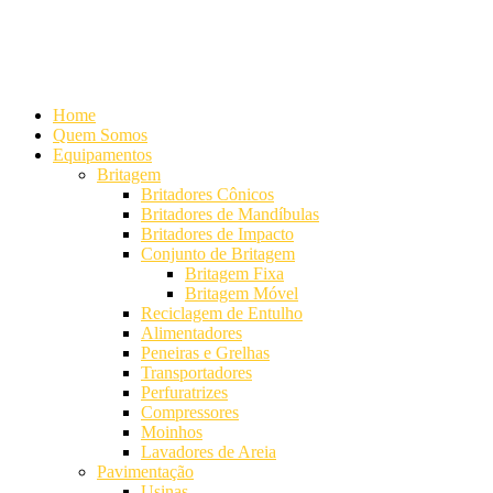
Alameda Mamoré, 911 Conj. 104 - Alphaville Comercial
+55 (11)
4208-7300 | (11) 4208-7354
+55 (11) 98254-7333
Lista de
Equipamentos de Mineração
Home
Quem Somos
Equipamentos
Britagem
Britadores Cônicos
Britadores de Mandíbulas
Britadores de Impacto
Conjunto de Britagem
Britagem Fixa
Britagem Móvel
Reciclagem de Entulho
Alimentadores
Peneiras e Grelhas
Transportadores
Perfuratrizes
Compressores
Moinhos
Lavadores de Areia
Pavimentação
Usinas