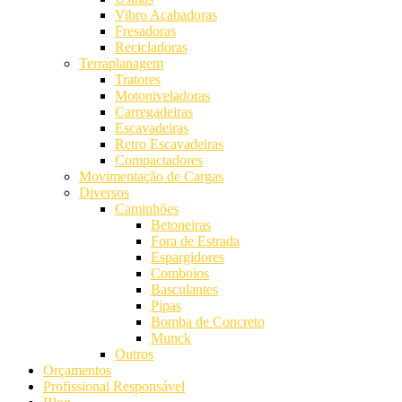
Vibro Acabadoras
Fresadoras
Recicladoras
Terraplanagem
Tratores
Motoniveladoras
Carregadeiras
Escavadeiras
Retro Escavadeiras
Compactadores
Movimentação de Cargas
Diversos
Caminhões
Betoneiras
Fora de Estrada
Espargidores
Comboios
Basculantes
Pipas
Bomba de Concreto
Munck
Outros
Orçamentos
Profissional Responsável