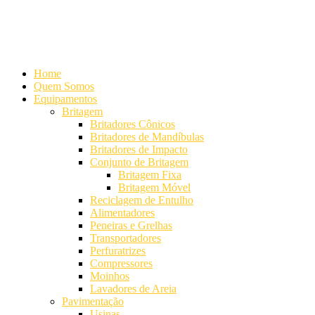
Alameda Mamoré, 911 Conj. 104 - Alphaville Comercial
+55 (11)
4208-7300 | (11) 4208-7354
+55 (11) 98254-7333
Lista de
Equipamentos de Mineração
Home
Quem Somos
Equipamentos
Britagem
Britadores Cônicos
Britadores de Mandíbulas
Britadores de Impacto
Conjunto de Britagem
Britagem Fixa
Britagem Móvel
Reciclagem de Entulho
Alimentadores
Peneiras e Grelhas
Transportadores
Perfuratrizes
Compressores
Moinhos
Lavadores de Areia
Pavimentação
Usinas