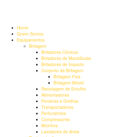
Alameda Mamoré, 911 Conj. 104 - Alphaville Comercial
+55 (11)
4208-7300 | (11) 4208-7354
+55 (11) 98254-7333
Lista de
Equipamentos de Mineração
Home
Quem Somos
Equipamentos
Britagem
Britadores Cônicos
Britadores de Mandíbulas
Britadores de Impacto
Conjunto de Britagem
Britagem Fixa
Britagem Móvel
Reciclagem de Entulho
Alimentadores
Peneiras e Grelhas
Transportadores
Perfuratrizes
Compressores
Moinhos
Lavadores de Areia