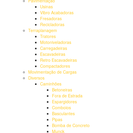
Pavimentação
Usinas
Vibro Acabadoras
Fresadoras
Recicladoras
Terraplanagem
Tratores
Motoniveladoras
Carregadeiras
Escavadeiras
Retro Escavadeiras
Compactadores
Movimentação de Cargas
Diversos
Caminhões
Betoneiras
Fora de Estrada
Espargidores
Comboios
Basculantes
Pipas
Bomba de Concreto
Munck