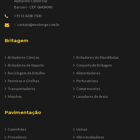
Alphaville Comercial
Barueri - CEP: 06454040
+55 11 4208-7300
contato@westenge.com.br
Britagem
Britadores Cônicos
Britadores de Mandíbulas
Britadores de Impacto
Conjunto de Britagem
Reciclagem de Entulho
Alimentadores
Peneiras e Grelhas
Perfuratrizes
Transportadores
Compressores
Moinhos
Lavadores de Areia
Pavimentação
Caminhões
Usinas
Fresadoras
Vibro Acabadoras