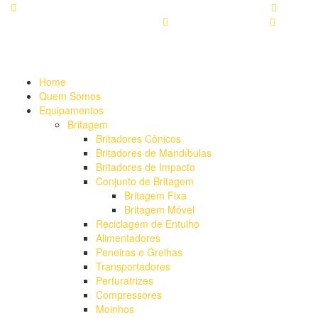
Alameda Mamoré, 911 Conj. 104 - Alphaville Comercial
+55
(11) 4208-7300 | (11) 4208-7354
+55 (11) 98254-7333
Lista
de Equipamentos de Mineração
Home
Quem Somos
Equipamentos
Britagem
Britadores Cônicos
Britadores de Mandíbulas
Britadores de Impacto
Conjunto de Britagem
Britagem Fixa
Britagem Móvel
Reciclagem de Entulho
Alimentadores
Peneiras e Grelhas
Transportadores
Perfuratrizes
Compressores
Moinhos