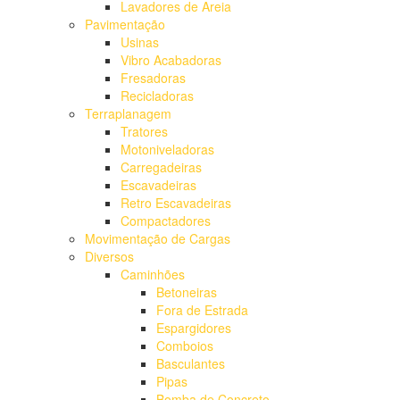
Lavadores de Areia
Pavimentação
Usinas
Vibro Acabadoras
Fresadoras
Recicladoras
Terraplanagem
Tratores
Motoniveladoras
Carregadeiras
Escavadeiras
Retro Escavadeiras
Compactadores
Movimentação de Cargas
Diversos
Caminhões
Betoneiras
Fora de Estrada
Espargidores
Comboios
Basculantes
Pipas
Bomba de Concreto