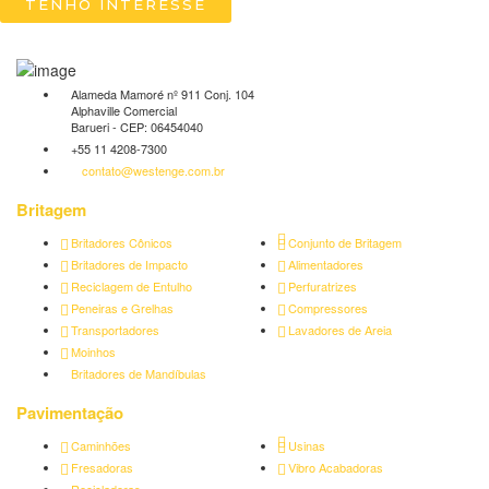
TENHO INTERESSE
Alameda Mamoré nº 911 Conj. 104
Alphaville Comercial
Barueri - CEP: 06454040
+55 11 4208-7300
contato@westenge.com.br
Britagem
Britadores Cônicos
Conjunto de Britagem
Britadores de Impacto
Alimentadores
Reciclagem de Entulho
Perfuratrizes
Peneiras e Grelhas
Compressores
Transportadores
Lavadores de Areia
Moinhos
Britadores de Mandíbulas
Pavimentação
Caminhões
Usinas
Fresadoras
Vibro Acabadoras
Recicladoras