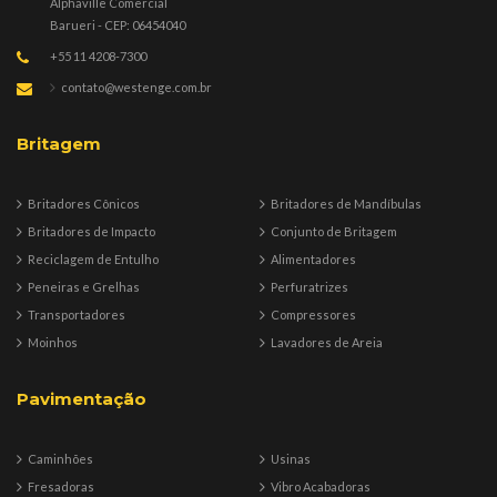
Alphaville Comercial
Barueri - CEP: 06454040
+55 11 4208-7300
contato@westenge.com.br
Britagem
Britadores Cônicos
Britadores de Mandíbulas
Britadores de Impacto
Conjunto de Britagem
Reciclagem de Entulho
Alimentadores
Peneiras e Grelhas
Perfuratrizes
Transportadores
Compressores
Moinhos
Lavadores de Areia
Pavimentação
Caminhões
Usinas
Fresadoras
Vibro Acabadoras