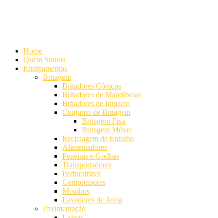
Alameda Mamoré, 911 Conj. 104 - Alphaville Comercial
+55 (11)
4208-7300 | (11) 4208-7354
+55 (11) 98254-7333
Lista de
Equipamentos de Mineração
Home
Quem Somos
Equipamentos
Britagem
Britadores Cônicos
Britadores de Mandíbulas
Britadores de Impacto
Conjunto de Britagem
Britagem Fixa
Britagem Móvel
Reciclagem de Entulho
Alimentadores
Peneiras e Grelhas
Transportadores
Perfuratrizes
Compressores
Moinhos
Lavadores de Areia
Pavimentação
Usinas