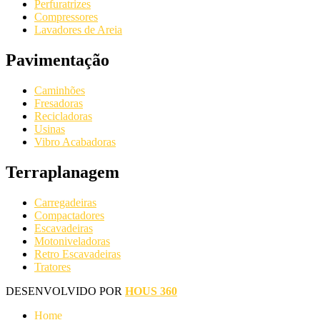
Perfuratrizes
Compressores
Lavadores de Areia
Pavimentação
Caminhões
Fresadoras
Recicladoras
Usinas
Vibro Acabadoras
Terraplanagem
Carregadeiras
Compactadores
Escavadeiras
Motoniveladoras
Retro Escavadeiras
Tratores
DESENVOLVIDO POR
HOUS 360
Home