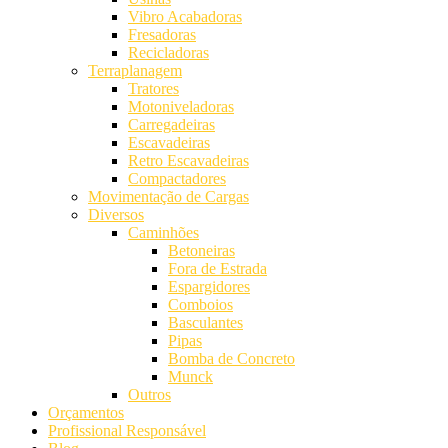
Vibro Acabadoras
Fresadoras
Recicladoras
Terraplanagem
Tratores
Motoniveladoras
Carregadeiras
Escavadeiras
Retro Escavadeiras
Compactadores
Movimentação de Cargas
Diversos
Caminhões
Betoneiras
Fora de Estrada
Espargidores
Comboios
Basculantes
Pipas
Bomba de Concreto
Munck
Outros
Orçamentos
Profissional Responsável