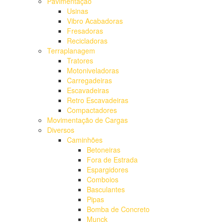
Pavimentação
Usinas
Vibro Acabadoras
Fresadoras
Recicladoras
Terraplanagem
Tratores
Motoniveladoras
Carregadeiras
Escavadeiras
Retro Escavadeiras
Compactadores
Movimentação de Cargas
Diversos
Caminhões
Betoneiras
Fora de Estrada
Espargidores
Comboios
Basculantes
Pipas
Bomba de Concreto
Munck