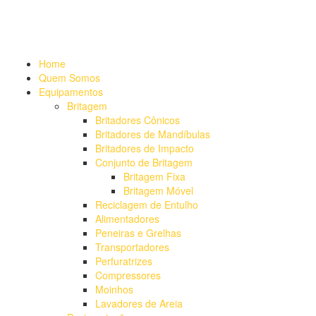
Alameda Mamoré, 911 Conj. 104 - Alphaville Comercial
+55 (11)
4208-7300 | (11) 4208-7354
+55 (11) 98254-7333
Lista de
Equipamentos de Mineração
Home
Quem Somos
Equipamentos
Britagem
Britadores Cônicos
Britadores de Mandíbulas
Britadores de Impacto
Conjunto de Britagem
Britagem Fixa
Britagem Móvel
Reciclagem de Entulho
Alimentadores
Peneiras e Grelhas
Transportadores
Perfuratrizes
Compressores
Moinhos
Lavadores de Areia