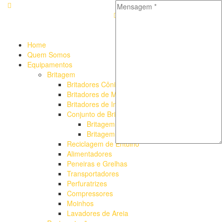
Alameda Mamoré, 911 Conj. 104 - Alphaville Comercial
+55
(11) 4208-7300 | (11) 4208-7354
+55 (11) 98254-7333
Lista
de Equipamentos de Mineração
Home
Quem Somos
Equipamentos
Britagem
Britadores Cônicos
Britadores de Mandíbulas
Britadores de Impacto
Conjunto de Britagem
Britagem Fixa
Britagem Móvel
Reciclagem de Entulho
Alimentadores
Peneiras e Grelhas
Transportadores
Perfuratrizes
Compressores
Moinhos
Lavadores de Areia