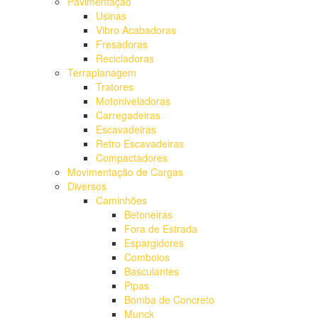
Pavimentação
Usinas
Vibro Acabadoras
Fresadoras
Recicladoras
Terraplanagem
Tratores
Motoniveladoras
Carregadeiras
Escavadeiras
Retro Escavadeiras
Compactadores
Movimentação de Cargas
Diversos
Caminhões
Betoneiras
Fora de Estrada
Espargidores
Comboios
Basculantes
Pipas
Bomba de Concreto
Munck