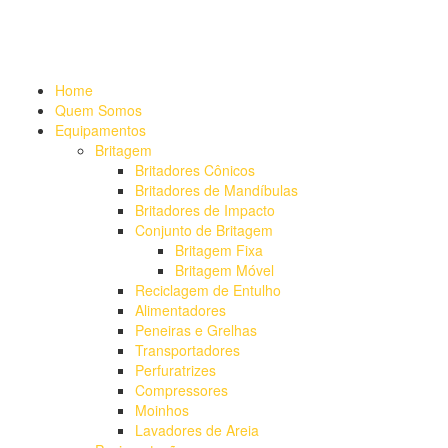
Alameda Mamoré, 911 Conj. 104 - Alphaville Comercial
+55 (11)
4208-7300 | (11) 4208-7354
+55 (11) 98254-7333
Lista de
Equipamentos de Mineração
Home
Quem Somos
Equipamentos
Britagem
Britadores Cônicos
Britadores de Mandíbulas
Britadores de Impacto
Conjunto de Britagem
Britagem Fixa
Britagem Móvel
Reciclagem de Entulho
Alimentadores
Peneiras e Grelhas
Transportadores
Perfuratrizes
Compressores
Moinhos
Lavadores de Areia