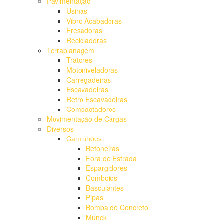
Pavimentação
Usinas
Vibro Acabadoras
Fresadoras
Recicladoras
Terraplanagem
Tratores
Motoniveladoras
Carregadeiras
Escavadeiras
Retro Escavadeiras
Compactadores
Movimentação de Cargas
Diversos
Caminhões
Betoneiras
Fora de Estrada
Espargidores
Comboios
Basculantes
Pipas
Bomba de Concreto
Munck