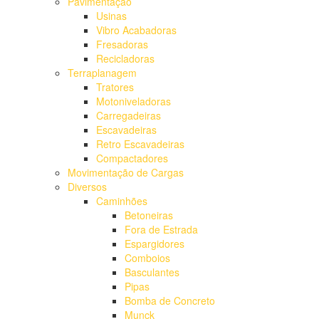
Pavimentação
Usinas
Vibro Acabadoras
Fresadoras
Recicladoras
Terraplanagem
Tratores
Motoniveladoras
Carregadeiras
Escavadeiras
Retro Escavadeiras
Compactadores
Movimentação de Cargas
Diversos
Caminhões
Betoneiras
Fora de Estrada
Espargidores
Comboios
Basculantes
Pipas
Bomba de Concreto
Munck