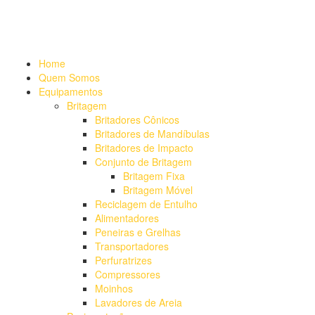
Alameda Mamoré, 911 Conj. 104 - Alphaville Comercial
+55 (11)
4208-7300 | (11) 4208-7354
+55 (11) 98254-7333
Lista de
Equipamentos de Mineração
Home
Quem Somos
Equipamentos
Britagem
Britadores Cônicos
Britadores de Mandíbulas
Britadores de Impacto
Conjunto de Britagem
Britagem Fixa
Britagem Móvel
Reciclagem de Entulho
Alimentadores
Peneiras e Grelhas
Transportadores
Perfuratrizes
Compressores
Moinhos
Lavadores de Areia