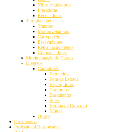
Vibro Acabadoras
Fresadoras
Recicladoras
Terraplanagem
Tratores
Motoniveladoras
Carregadeiras
Escavadeiras
Retro Escavadeiras
Compactadores
Movimentação de Cargas
Diversos
Caminhões
Betoneiras
Fora de Estrada
Espargidores
Comboios
Basculantes
Pipas
Bomba de Concreto
Munck
Outros
Orçamentos
Profissional Responsável