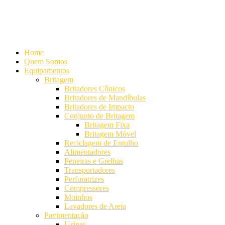
Alameda Mamoré, 911 Conj. 104 - Alphaville Comercial
+55 (11)
4208-7300 | (11) 4208-7354
+55 (11) 98254-7333
Lista de
Equipamentos de Mineração
Home
Quem Somos
Equipamentos
Britagem
Britadores Cônicos
Britadores de Mandíbulas
Britadores de Impacto
Conjunto de Britagem
Britagem Fixa
Britagem Móvel
Reciclagem de Entulho
Alimentadores
Peneiras e Grelhas
Transportadores
Perfuratrizes
Compressores
Moinhos
Lavadores de Areia
Pavimentação
Usinas