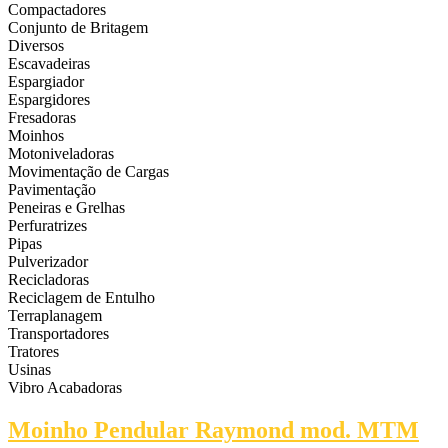
Compactadores
Conjunto de Britagem
Diversos
Escavadeiras
Espargiador
Espargidores
Fresadoras
Moinhos
Motoniveladoras
Movimentação de Cargas
Pavimentação
Peneiras e Grelhas
Perfuratrizes
Pipas
Pulverizador
Recicladoras
Reciclagem de Entulho
Terraplanagem
Transportadores
Tratores
Usinas
Vibro Acabadoras
Moinho Pendular Raymond mod. MTM