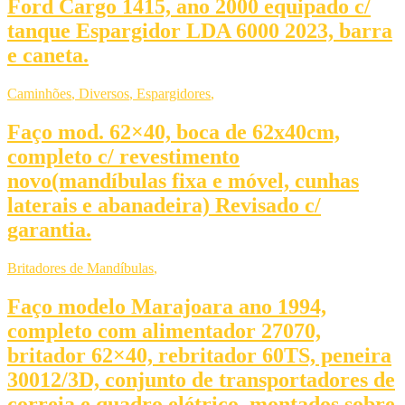
Ford Cargo 1415, ano 2000 equipado c/
tanque Espargidor LDA 6000 2023, barra
e caneta.
Caminhões
,
Diversos
,
Espargidores
,
Faço mod. 62×40, boca de 62x40cm,
completo c/ revestimento
novo(mandíbulas fixa e móvel, cunhas
laterais e abanadeira) Revisado c/
garantia.
Britadores de Mandíbulas
,
Faço modelo Marajoara ano 1994,
completo com alimentador 27070,
britador 62×40, rebritador 60TS, peneira
30012/3D, conjunto de transportadores de
correia e quadro elétrico, montados sobre