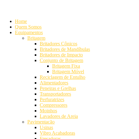
Alameda Mamoré, 911 Conj. 104 - Alphaville Comercial
+55 (11) 42
Home
Quem Somos
Equipamentos
Britagem
Britadores Cônicos
Britadores de Mandíbulas
Britadores de Impacto
Conjunto de Britagem
Britagem Fixa
Britagem Móvel
Reciclagem de Entulho
Alimentadores
Peneiras e Grelhas
Transportadores
Perfuratrizes
Compressores
Moinhos
Lavadores de Areia
Pavimentação
Usinas
Vibro Acabadoras
Fresadoras