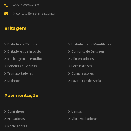
+55 11 4208-7300
contato@westenge.com.br
Britagem
Britadores Cônicos
Britadores de Mandíbulas
Britadores de Impacto
Conjunto de Britagem
Reciclagem de Entulho
Alimentadores
Peneiras e Grelhas
Perfuratrizes
Transportadores
Compressores
Moinhos
Lavadores de Areia
Pavimentação
Caminhões
Usinas
Fresadoras
Vibro Acabadoras
Recicladoras