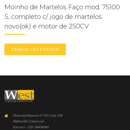
Moinho de Martelos Faço mod. 75100
S, completo c/ jogo de martelos
novo(ok) e motor de 250CV
TENHO INTERESSE
Alameda Mamoré nº 911 Conj. 104
Alphaville Comercial
Barueri - CEP: 06454040