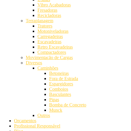
Vibro Acabadoras
Fresadoras
Recicladoras
Terraplanagem
Tratores
Motoniveladoras
Carregadeiras
Escavadeiras
Retro Escavadeiras
Compactadores
Movimentação de Cargas
Diversos
Caminhões
Betoneiras
Fora de Estrada
Espargidores
Comboios
Basculantes
Pipas
Bomba de Concreto
Munck
Outros
Orçamentos
Profissional Responsável