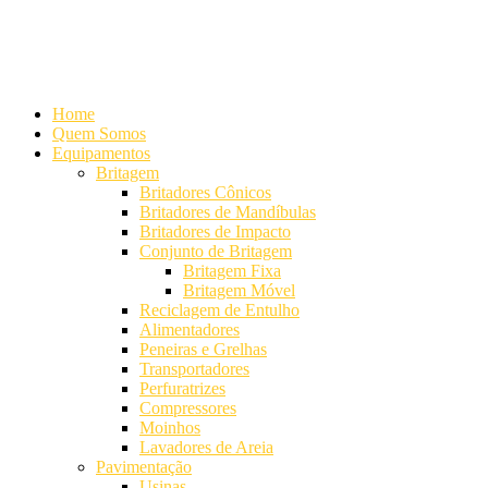
Alameda Mamoré, 911 Conj. 104 - Alphaville Comercial
+55 (11)
4208-7300 | (11) 4208-7354
+55 (11) 98254-7333
Lista de
Equipamentos de Mineração
Home
Quem Somos
Equipamentos
Britagem
Britadores Cônicos
Britadores de Mandíbulas
Britadores de Impacto
Conjunto de Britagem
Britagem Fixa
Britagem Móvel
Reciclagem de Entulho
Alimentadores
Peneiras e Grelhas
Transportadores
Perfuratrizes
Compressores
Moinhos
Lavadores de Areia
Pavimentação
Usinas