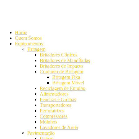
Alameda Mamoré, 911 Conj. 104 - Alphaville Comercial
+55 (11)
4208-7300 | (11) 4208-7354
+55 (11) 98254-7333
Lista de
Equipamentos de Mineração
Home
Quem Somos
Equipamentos
Britagem
Britadores Cônicos
Britadores de Mandíbulas
Britadores de Impacto
Conjunto de Britagem
Britagem Fixa
Britagem Móvel
Reciclagem de Entulho
Alimentadores
Peneiras e Grelhas
Transportadores
Perfuratrizes
Compressores
Moinhos
Lavadores de Areia
Pavimentação
Usinas