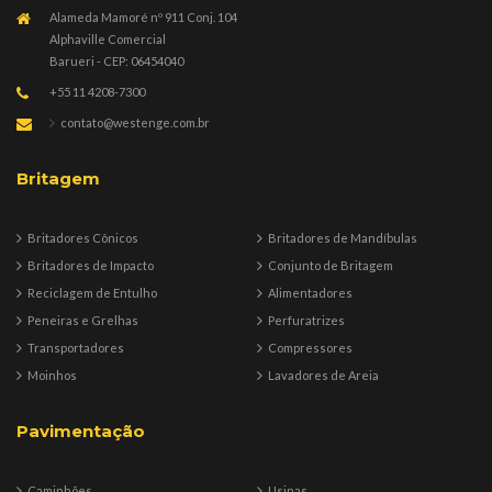
Alameda Mamoré nº 911 Conj. 104
Alphaville Comercial
Barueri - CEP: 06454040
+55 11 4208-7300
contato@westenge.com.br
Britagem
Britadores Cônicos
Britadores de Mandíbulas
Britadores de Impacto
Conjunto de Britagem
Reciclagem de Entulho
Alimentadores
Peneiras e Grelhas
Perfuratrizes
Transportadores
Compressores
Moinhos
Lavadores de Areia
Pavimentação
Caminhões
Usinas