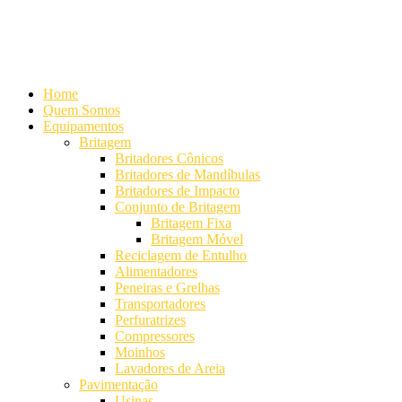
Alameda Mamoré, 911 Conj. 104 - Alphaville Comercial
+55 (11)
4208-7300 | (11) 4208-7354
+55 (11) 98254-7333
Lista de
Equipamentos de Mineração
Home
Quem Somos
Equipamentos
Britagem
Britadores Cônicos
Britadores de Mandíbulas
Britadores de Impacto
Conjunto de Britagem
Britagem Fixa
Britagem Móvel
Reciclagem de Entulho
Alimentadores
Peneiras e Grelhas
Transportadores
Perfuratrizes
Compressores
Moinhos
Lavadores de Areia
Pavimentação
Usinas