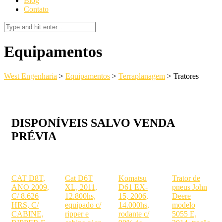
Blog
Contato
Equipamentos
West Engenharia
>
Equipamentos
>
Terraplanagem
>
Tratores
DISPONÍVEIS SALVO VENDA
PRÉVIA
CAT D8T,
Cat D6T
Komatsu
Trator de
ANO 2009,
XL, 2011,
D61 EX-
pneus John
C/ 8.626
12.800hs,
15, 2006,
Deere
HRS, C/
equipado c/
14.000hs,
modelo
CABINE,
ripper e
rodante c/
5055 E,