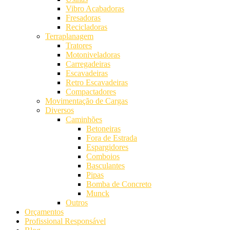
Vibro Acabadoras
Fresadoras
Recicladoras
Terraplanagem
Tratores
Motoniveladoras
Carregadeiras
Escavadeiras
Retro Escavadeiras
Compactadores
Movimentação de Cargas
Diversos
Caminhões
Betoneiras
Fora de Estrada
Espargidores
Comboios
Basculantes
Pipas
Bomba de Concreto
Munck
Outros
Orçamentos
Profissional Responsável