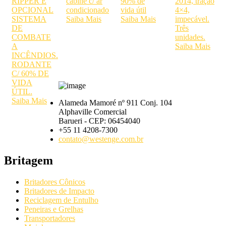
RIPPER E
cabine c/ ar
90% de
2014, tração
OPCIONAL
condicionado
vida útil
4×4,
SISTEMA
Saiba Mais
Saiba Mais
impecável.
DE
Três
COMBATE
unidades.
A
Saiba Mais
INCÊNDIOS.
RODANTE
C/ 60% DE
VIDA
ÚTIL.
Saiba Mais
Alameda Mamoré nº 911 Conj. 104
Alphaville Comercial
Barueri - CEP: 06454040
+55 11 4208-7300
contato@westenge.com.br
Britagem
Britadores Cônicos
Britadores de Impacto
Reciclagem de Entulho
Peneiras e Grelhas
Transportadores