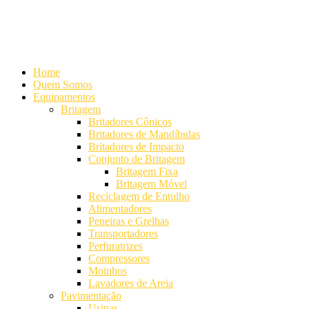
Alameda Mamoré, 911 Conj. 104 - Alphaville Comercial
+55 (11)
4208-7300 | (11) 4208-7354
+55 (11) 98254-7333
Lista de
Equipamentos de Mineração
Home
Quem Somos
Equipamentos
Britagem
Britadores Cônicos
Britadores de Mandíbulas
Britadores de Impacto
Conjunto de Britagem
Britagem Fixa
Britagem Móvel
Reciclagem de Entulho
Alimentadores
Peneiras e Grelhas
Transportadores
Perfuratrizes
Compressores
Moinhos
Lavadores de Areia
Pavimentação
Usinas