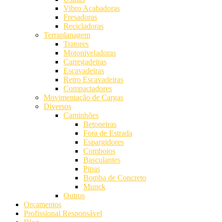
Vibro Acabadoras
Fresadoras
Recicladoras
Terraplanagem
Tratores
Motoniveladoras
Carregadeiras
Escavadeiras
Retro Escavadeiras
Compactadores
Movimentação de Cargas
Diversos
Caminhões
Betoneiras
Fora de Estrada
Espargidores
Comboios
Basculantes
Pipas
Bomba de Concreto
Munck
Outros
Orçamentos
Profissional Responsável