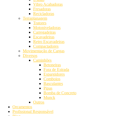
Vibro Acabadoras
Fresadoras
Recicladoras
Terraplanagem
Tratores
Motoniveladoras
Carregadeiras
Escavadeiras
Retro Escavadeiras
Compactadores
Movimentação de Cargas
Diversos
Caminhões
Betoneiras
Fora de Estrada
Espargidores
Comboios
Basculantes
Pipas
Bomba de Concreto
Munck
Outros
Orçamentos
Profissional Responsável