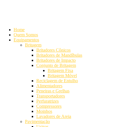
Alameda Mamoré, 911 Conj. 104 - Alphaville Comercial
+55 (11)
4208-7300 | (11) 4208-7354
+55 (11) 98254-7333
Lista de
Equipamentos de Mineração
Home
Quem Somos
Equipamentos
Britagem
Britadores Cônicos
Britadores de Mandíbulas
Britadores de Impacto
Conjunto de Britagem
Britagem Fixa
Britagem Móvel
Reciclagem de Entulho
Alimentadores
Peneiras e Grelhas
Transportadores
Perfuratrizes
Compressores
Moinhos
Lavadores de Areia
Pavimentação
Usinas