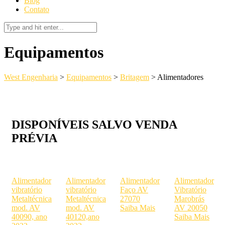
Blog
Contato
Equipamentos
West Engenharia
>
Equipamentos
>
Britagem
>
Alimentadores
DISPONÍVEIS SALVO VENDA
PRÉVIA
Alimentador
Alimentador
Alimentador
Alimentador
vibratório
vibratório
Faço AV
Vibratório
Metaltécnica
Metaltécnica
27070
Marobrás
mod. AV
mod. AV
Saiba Mais
AV 20050
40090, ano
40120,ano
Saiba Mais