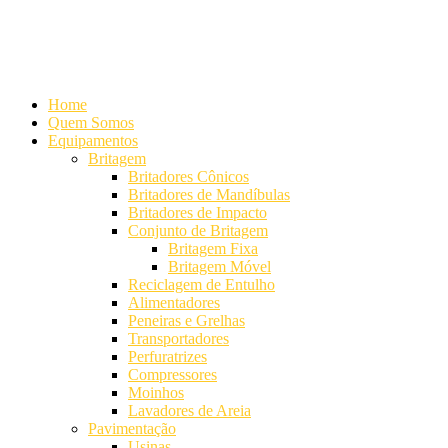
Alameda Mamoré, 911 Conj. 104 - Alphaville Comercial
+55 (11)
4208-7300 | (11) 4208-7354
+55 (11) 98254-7333
Lista de
Equipamentos de Mineração
Home
Quem Somos
Equipamentos
Britagem
Britadores Cônicos
Britadores de Mandíbulas
Britadores de Impacto
Conjunto de Britagem
Britagem Fixa
Britagem Móvel
Reciclagem de Entulho
Alimentadores
Peneiras e Grelhas
Transportadores
Perfuratrizes
Compressores
Moinhos
Lavadores de Areia
Pavimentação
Usinas