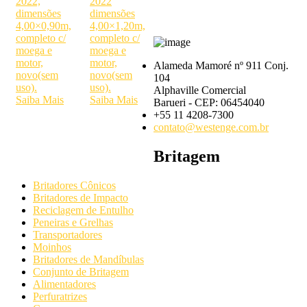
2022,
2022
dimensões
dimensões
4,00×0,90m,
4,00×1,20m,
completo c/
completo c/
moega e
moega e
motor,
motor,
Alameda Mamoré nº 911 Conj.
novo(sem
novo(sem
104
uso).
uso).
Alphaville Comercial
Saiba Mais
Saiba Mais
Barueri - CEP: 06454040
+55 11 4208-7300
contato@westenge.com.br
Britagem
Britadores Cônicos
Britadores de Impacto
Reciclagem de Entulho
Peneiras e Grelhas
Transportadores
Moinhos
Britadores de Mandíbulas
Conjunto de Britagem
Alimentadores
Perfuratrizes