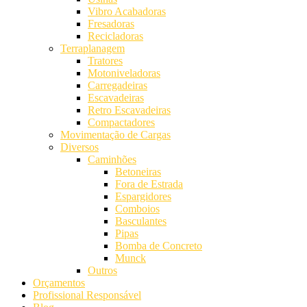
Vibro Acabadoras
Fresadoras
Recicladoras
Terraplanagem
Tratores
Motoniveladoras
Carregadeiras
Escavadeiras
Retro Escavadeiras
Compactadores
Movimentação de Cargas
Diversos
Caminhões
Betoneiras
Fora de Estrada
Espargidores
Comboios
Basculantes
Pipas
Bomba de Concreto
Munck
Outros
Orçamentos
Profissional Responsável