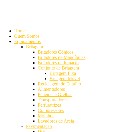
Alameda Mamoré, 911 Conj. 104 - Alphaville Comercial
+55 (11)
4208-7300 | (11) 4208-7354
+55 (11) 98254-7333
Lista de
Equipamentos de Mineração
Home
Quem Somos
Equipamentos
Britagem
Britadores Cônicos
Britadores de Mandíbulas
Britadores de Impacto
Conjunto de Britagem
Britagem Fixa
Britagem Móvel
Reciclagem de Entulho
Alimentadores
Peneiras e Grelhas
Transportadores
Perfuratrizes
Compressores
Moinhos
Lavadores de Areia
Pavimentação
Usinas