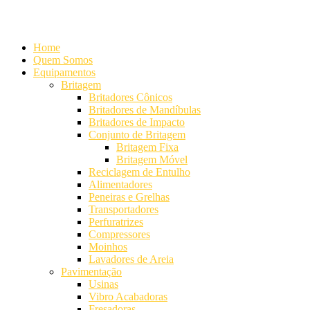
Alameda Mamoré, 911 Conj. 104 - Alphaville Comercial
+55 (11) 42
Home
Quem Somos
Equipamentos
Britagem
Britadores Cônicos
Britadores de Mandíbulas
Britadores de Impacto
Conjunto de Britagem
Britagem Fixa
Britagem Móvel
Reciclagem de Entulho
Alimentadores
Peneiras e Grelhas
Transportadores
Perfuratrizes
Compressores
Moinhos
Lavadores de Areia
Pavimentação
Usinas
Vibro Acabadoras
Fresadoras