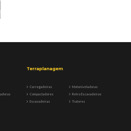
Terraplanagem
Carregadeiras
Motoniveladoras
badoras
Compactadores
Retro Escavadeiras
Escavadeiras
Tratores