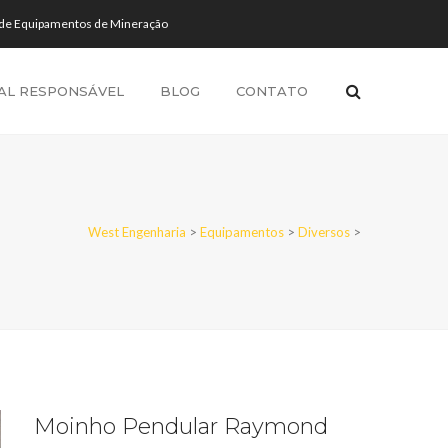
 de Equipamentos de Mineração
AL RESPONSÁVEL
BLOG
CONTATO
West Engenharia
>
Equipamentos
>
Diversos
>
Moinho Pendular Raymond