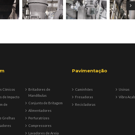
em
Pavimentação
s Cônicos
Britadores de
Caminhões
Usinas
Mandíbulas
s de Impacto
Fresadoras
Vibro Aca
Conjunto de Britagem
em de
Recicladoras
Alimentadores
e Grelhas
Perfuratrizes
tadores
Compressores
Lavadores de Areia