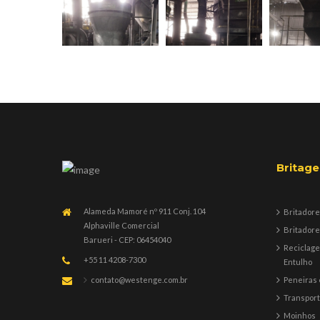
Britag
Alameda Mamoré nº 911 Conj. 104
Britadore
Alphaville Comercial
Britadore
Barueri - CEP: 06454040
Reciclag
+55 11 4208-7300
Entulho
Peneiras 
contato@westenge.com.br
Transpor
Moinhos