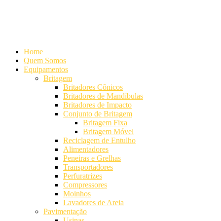
Alameda Mamoré, 911 Conj. 104 - Alphaville Comercial
+55 (11)
4208-7300 | (11) 4208-7354
+55 (11) 98254-7333
Lista de
Equipamentos de Mineração
Home
Quem Somos
Equipamentos
Britagem
Britadores Cônicos
Britadores de Mandíbulas
Britadores de Impacto
Conjunto de Britagem
Britagem Fixa
Britagem Móvel
Reciclagem de Entulho
Alimentadores
Peneiras e Grelhas
Transportadores
Perfuratrizes
Compressores
Moinhos
Lavadores de Areia
Pavimentação
Usinas