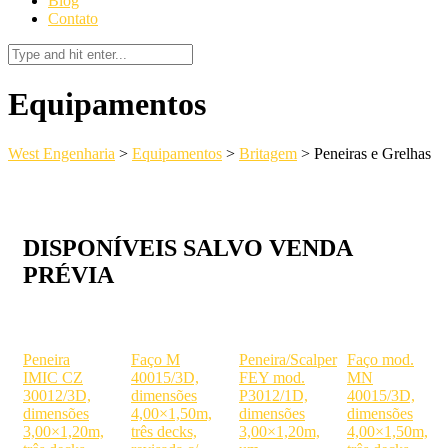
Blog
Contato
Equipamentos
West Engenharia
>
Equipamentos
>
Britagem
>
Peneiras e Grelhas
DISPONÍVEIS SALVO VENDA
PRÉVIA
Peneira
Faço M
Peneira/Scalper
Faço mod.
IMIC CZ
40015/3D,
FEY mod.
MN
30012/3D,
dimensões
P3012/1D,
40015/3D,
dimensões
4,00×1,50m,
dimensões
dimensões
3,00×1,20m,
três decks,
3,00×1,20m,
4,00×1,50m,