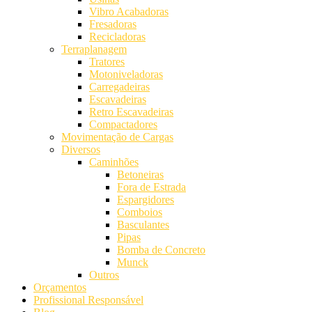
Vibro Acabadoras
Fresadoras
Recicladoras
Terraplanagem
Tratores
Motoniveladoras
Carregadeiras
Escavadeiras
Retro Escavadeiras
Compactadores
Movimentação de Cargas
Diversos
Caminhões
Betoneiras
Fora de Estrada
Espargidores
Comboios
Basculantes
Pipas
Bomba de Concreto
Munck
Outros
Orçamentos
Profissional Responsável