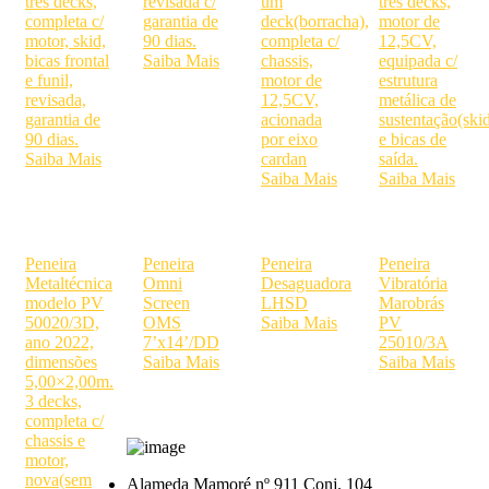
três decks,
revisada c/
um
três decks,
completa c/
garantia de
deck(borracha),
motor de
motor, skid,
90 dias.
completa c/
12,5CV,
bicas frontal
Saiba Mais
chassis,
equipada c/
e funil,
motor de
estrutura
revisada,
12,5CV,
metálica de
garantia de
acionada
sustentação(ski
90 dias.
por eixo
e bicas de
Saiba Mais
cardan
saída.
Saiba Mais
Saiba Mais
Peneira
Peneira
Peneira
Peneira
Metaltécnica
Omni
Desaguadora
Vibratória
modelo PV
Screen
LHSD
Marobrás
50020/3D,
OMS
Saiba Mais
PV
ano 2022,
7’x14’/DD
25010/3A
dimensões
Saiba Mais
Saiba Mais
5,00×2,00m.
3 decks,
completa c/
chassis e
motor,
nova(sem
Alameda Mamoré nº 911 Conj. 104