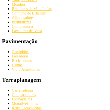
Moinhos
Britadores de Mandíbulas
Conjunto de Britagem
Alimentadores
Perfuratrizes
Compressores
Lavadores de Areia
Pavimentação
Caminhões
Fresadoras
Recicladoras
Usinas
Vibro Acabadoras
Terraplanagem
Carregadeiras
Compactadores
Escavadeiras
Motoniveladoras
Retro Escavadeiras