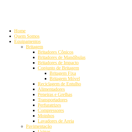
Alameda Mamoré, 911 Conj. 104 - Alphaville Comercial
+55 (11)
4208-7300 | (11) 4208-7354
+55 (11) 98254-7333
Lista de
Equipamentos de Mineração
Home
Quem Somos
Equipamentos
Britagem
Britadores Cônicos
Britadores de Mandíbulas
Britadores de Impacto
Conjunto de Britagem
Britagem Fixa
Britagem Móvel
Reciclagem de Entulho
Alimentadores
Peneiras e Grelhas
Transportadores
Perfuratrizes
Compressores
Moinhos
Lavadores de Areia
Pavimentação
Usinas