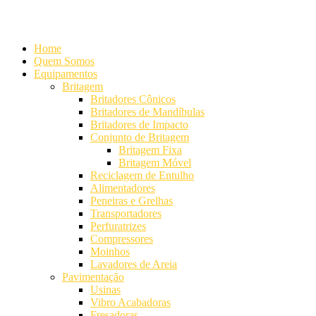
Alameda Mamoré, 911 Conj. 104 - Alphaville Comercial
+55 (11) 42
Home
Quem Somos
Equipamentos
Britagem
Britadores Cônicos
Britadores de Mandíbulas
Britadores de Impacto
Conjunto de Britagem
Britagem Fixa
Britagem Móvel
Reciclagem de Entulho
Alimentadores
Peneiras e Grelhas
Transportadores
Perfuratrizes
Compressores
Moinhos
Lavadores de Areia
Pavimentação
Usinas
Vibro Acabadoras
Fresadoras