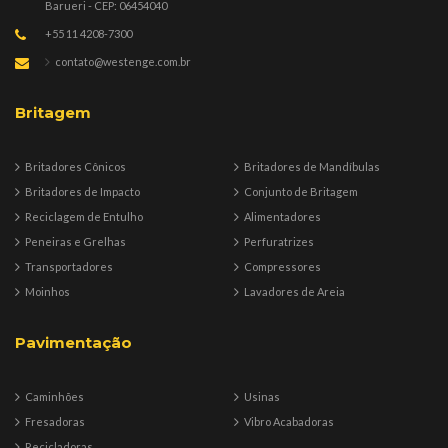
Barueri - CEP: 06454040
+55 11 4208-7300
contato@westenge.com.br
Britagem
Britadores Cônicos
Britadores de Mandíbulas
Britadores de Impacto
Conjunto de Britagem
Reciclagem de Entulho
Alimentadores
Peneiras e Grelhas
Perfuratrizes
Transportadores
Compressores
Moinhos
Lavadores de Areia
Pavimentação
Caminhões
Usinas
Fresadoras
Vibro Acabadoras
Recicladoras